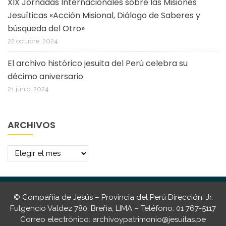
XIX Jornadas Internacionales sobre las Misiones
Jesuíticas «Acción Misional, Diálogo de Saberes y
búsqueda del Otro»
22 octubre, 2024
El archivo histórico jesuita del Perú celebra su
décimo aniversario
21 junio, 2024
ARCHIVOS
Archivos
© Compañía de Jesús – Provincia del Perú Dirección: Jr.
Fulgencio Valdez 780, Breña, LIMA – Teléfono: 01 767-5117
Correo electrónico:
archivoypatrimonio@jesuitas.pe