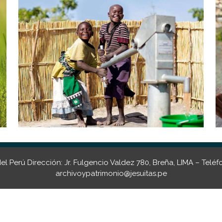
 Perú Dirección: Jr. Fulgencio Valdez 780, Breña, LIMA – Teléf
archivoypatrimonio@jesuitas.pe