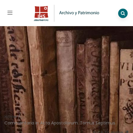
Home
/
Commentaria in Acta Apostolorum. Tomus Septimus
Back To Home