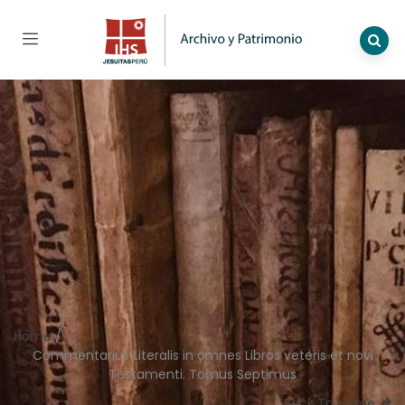
Home
/
Commentarius Literalis in omnes Libros veteris et novi
Testamenti. Tomus Septimus
Back To Home