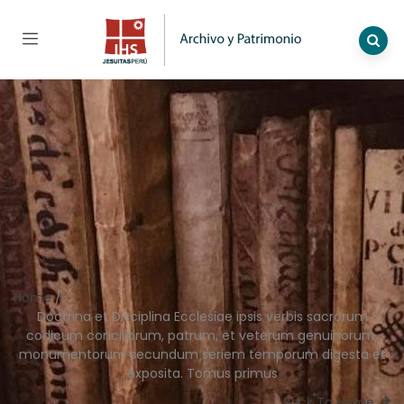
Home
/
Doctrina et Disciplina Ecclesiae ipsis verbis sacrorum
codicum conciliorum, patrum, et veterum genuinorum,
monumentorum secundum seriem temporum digesta et
exposita. Tomus primus
Back To Home