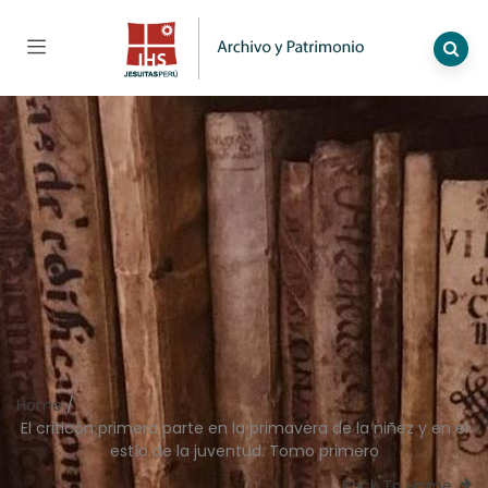
Home
/
El criticón primera parte en la primavera de la niñez y en el
estío de la juventud. Tomo primero
Back To Home