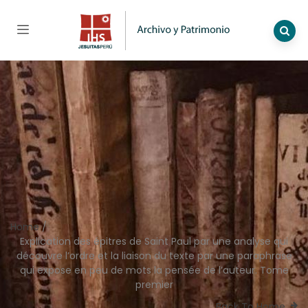
Home
/
Explication des épitres de Saint Paul par une analyse qui
découvre l’ordre et la liaison du texte par une paraphrase
qui expose en peu de mots la pensée de l’auteur. Tome
premier
Back To Home