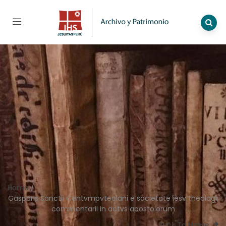
Home
/
Gasparis Sanctii Centvmpvteolani e societate iesv theologi,
commentarii in actvs apostolorum
Back To Home