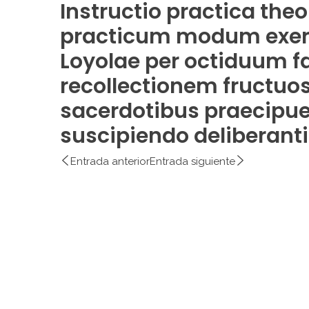
Instructio practica the
practicum modum exercit
Loyolae per octiduum f
recollectionem fructuo
sacerdotibus praecipue,
suscipiendo delibera
Entrada anterior
Entrada siguiente