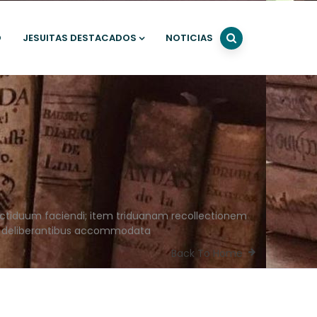
O
JESUITAS DESTACADOS
NOTICIAS
r octiduum faciendi; item triduanam recollectionem
do deliberantibus accommodata
Back To Home