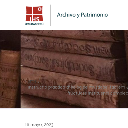
Home
/
Instructio practica theologiae mysticae, facilem 
fructuose instituendi comple
16 mayo, 2023