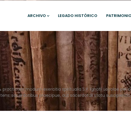
ARCHIVO
LEGADO HISTÓRICO
PATRIMONI
& practicum modum exercitia spiritualia S.P. Ignatii Loyolae pe
ctens; sacerdotibus praecipue, aut sacerdotali statu suscipien