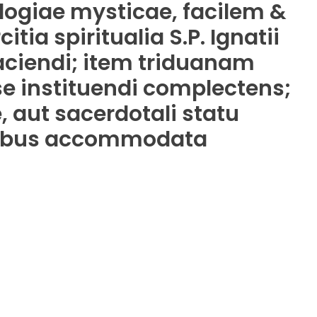
ologiae mysticae, facilem &
ia spiritualia S.P. Ignatii
aciendi; item triduanam
se instituendi complectens;
 aut sacerdotali statu
ntibus accommodata