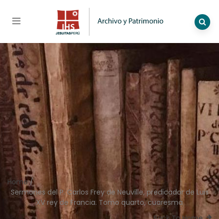
Home
/
Sermones del P. Carlos Frey de Neuville, predicador de Luis
XV rey de Francia. Tomo quarto, cuaresma
Back To Home