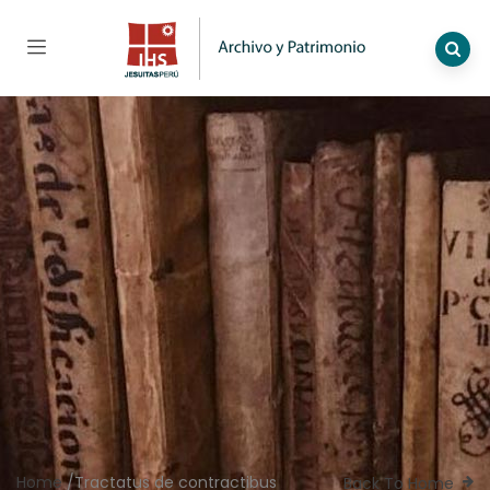
Home
/
Tractatus de contractibus
Back To Home